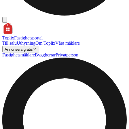
Toplix
Fastighetsportal
Till salu
Uthyrning
Om Toplix
Våra mäklare
Annonsera gratis
Fastighetsmäklare
Byggherrar
Privatperson